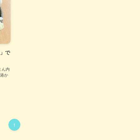
堂」で
まん内
空港か
1